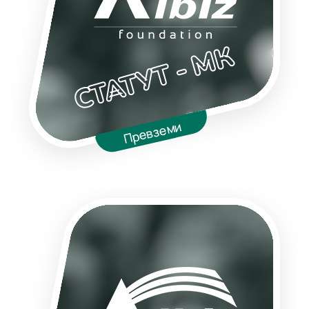
СТАТУТ - МК
Превземи