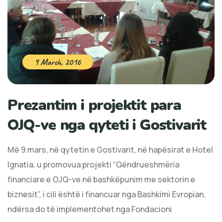
9 March, 2016
Prezantim i projektit para
OJQ-ve nga qyteti i Gostivarit
Më 9 mars, në qytetin e Gostivarit, në hapësirat e Hotel
Ignatia, u promovua projekti “Qëndrueshmëria
financiare e OJQ-ve në bashkëpunim me sektorin e
biznesit”, i cili është i financuar nga Bashkimi Evropian,
ndërsa do të implementohet nga Fondacioni