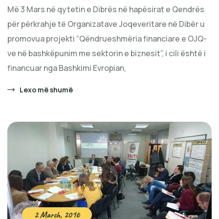
Më 3 Mars në qytetin e Dibrës në hapësirat e Qendrës
për përkrahje të Organizatave Joqeveritare në Dibër u
promovua projekti “Qëndrueshmëria financiare e OJQ-
ve në bashkëpunim me sektorin e biznesit”, i cili është i
financuar nga Bashkimi Evropian,
Lexo më shumë
2 March, 2016