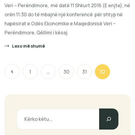
Veri – Perëndimore, më datë 11 Shkurt 2016 (E enjte), në
orën 11:30 do të mbajnë një konferencë për shtyp në
hapësirat e Odës Ekonomike e Maqedonisë Veri –
Perëndimore. Qëllimi i kësaj
Lexo më shumë
1
…
30
31
32
Search