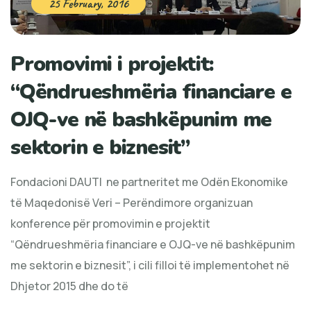
25 February, 2016
Promovimi i projektit:
“Qëndrueshmëria financiare e
OJQ-ve në bashkëpunim me
sektorin e biznesit”
Fondacioni DAUTI ne partneritet me Odën Ekonomike
të Maqedonisë Veri – Perëndimore organizuan
konference për promovimin e projektit
“Qëndrueshmëria financiare e OJQ-ve në bashkëpunim
me sektorin e biznesit”, i cili filloi të implementohet në
Dhjetor 2015 dhe do të