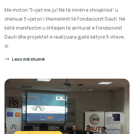
Me moton “5 vjet me ju! Në të mirën e shoqërisë” u
shënuar 5 vjetori i themelimit të Fondacionit Dauti. Në
këtë manifestim u shfaqen të arriturat e Fondacionit
Dauti dhe projektet e realizuara gjatë këtyre 5 viteve,
si
Lexo më shumë