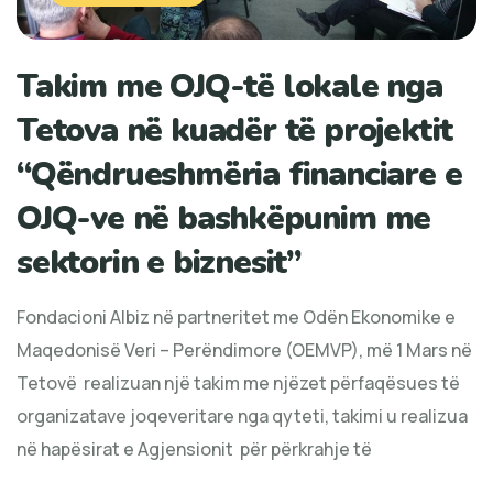
Takim me OJQ-të lokale nga
Tetova në kuadër të projektit
“Qëndrueshmëria financiare e
OJQ-ve në bashkëpunim me
sektorin e biznesit”
Fondacioni Albiz në partneritet me Odën Ekonomike e
Maqedonisë Veri – Perëndimore (OEMVP), më 1 Mars në
Tetovë realizuan një takim me njëzet përfaqësues të
organizatave joqeveritare nga qyteti, takimi u realizua
në hapësirat e Agjensionit për përkrahje të