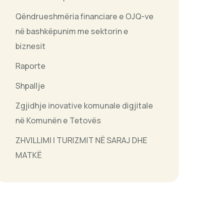
Qëndrueshmëria financiare e OJQ-ve
në bashkëpunim me sektorin e
biznesit
Raporte
Shpallje
Zgjidhje inovative komunale digjitale
në Komunën e Tetovës
ZHVILLIMI I TURIZMIT NË SARAJ DHE
MATKË