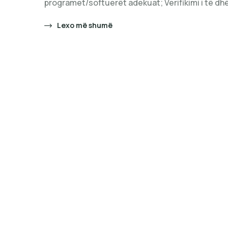
programet/softuerët adekuat; Verifikimi i të 
Lexo më shumë