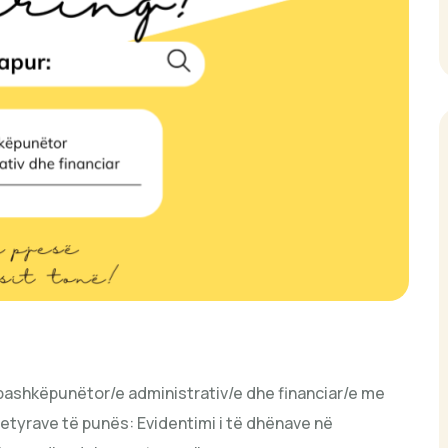
 bashkëpunëtor/e administrativ/e dhe financiar/e me
 detyrave të punës: Evidentimi i të dhënave në