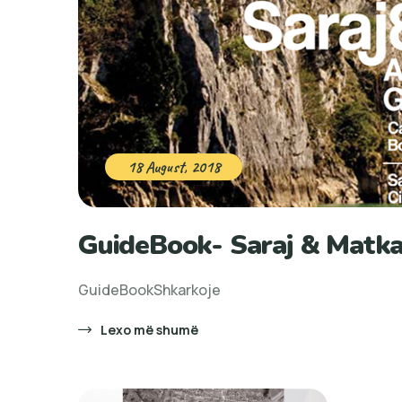
18 August, 2018
GuideBook- Saraj & Matk
GuideBookShkarkoje
Lexo më shumë