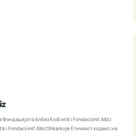
iz
на Фондацијата Албиз Kodi etik i Fondacionit Albiz
k i Fondacionit AlbizShkarkoje Етичкиот кодекс на