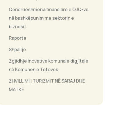
Qëndrueshmëria financiare e OJQ-ve
në bashkëpunim me sektorin e
biznesit
Raporte
Shpallje
Zgjidhje inovative komunale digjitale
në Komunën e Tetovës
ZHVILLIMI I TURIZMIT NË SARAJ DHE
MATKË