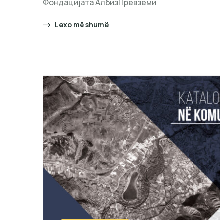
Фондацијата АлбизПревземи
Lexo më shumë