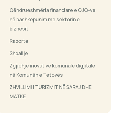
Qëndrueshmëria financiare e OJQ-ve
në bashkëpunim me sektorin e
biznesit
Raporte
Shpallje
Zgjidhje inovative komunale digjitale
në Komunën e Tetovës
ZHVILLIMI I TURIZMIT NË SARAJ DHE
MATKË