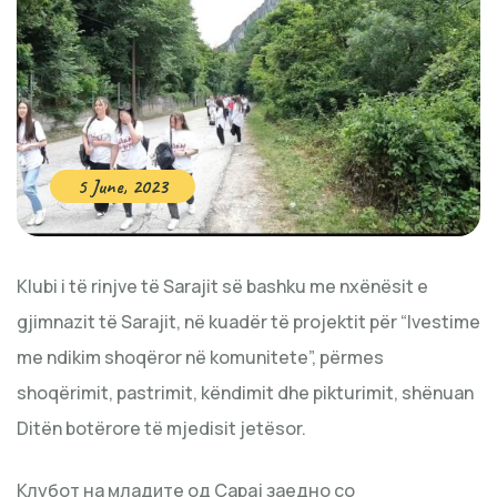
5 June, 2023
Klubi i të rinjve të Sarajit së bashku me nxënësit e
gjimnazit të Sarajit, në kuadër të projektit për “Ivestime
me ndikim shoqëror në komunitete”, përmes
shoqërimit, pastrimit, këndimit dhe pikturimit, shënuan
Ditën botërore të mjedisit jetësor.
Клубот на младите од Сарај заедно со