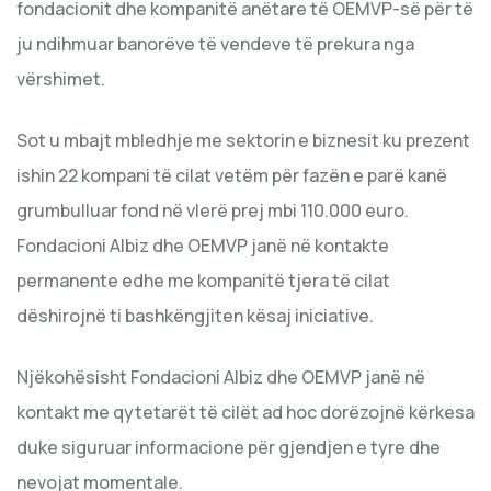
fondacionit dhe kompanitë anëtare të OEMVP-së për të
ju ndihmuar banorëve të vendeve të prekura nga
vërshimet.
Sot u mbajt mbledhje me sektorin e biznesit ku prezent
ishin 22 kompani të cilat vetëm për fazën e parë kanë
grumbulluar fond në vlerë prej mbi 110.000 euro.
Fondacioni Albiz dhe OEMVP janë në kontakte
permanente edhe me kompanitë tjera të cilat
dëshirojnë ti bashkëngjiten kësaj iniciative.
Njëkohësisht Fondacioni Albiz dhe OEMVP janë në
kontakt me qytetarët të cilët ad hoc dorëzojnë kërkesa
duke siguruar informacione për gjendjen e tyre dhe
nevojat momentale.