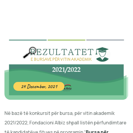
24 December, 2021
Në bazë të konkursit për bursa, për vitin akademik
2021/2022, Fondacioni Albiz shpall listën përfundimtare
të kandidatëve fitues në programin “
Bursa p
ër