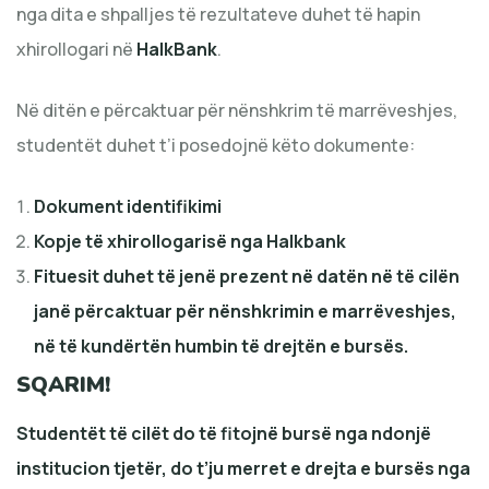
nga dita e shpalljes të rezultateve duhet të hapin
xhirollogari në
HalkBank
.
Në ditën e përcaktuar për nënshkrim të marrëveshjes,
studentët duhet t’i posedojnë këto dokumente:
Dokument identifikimi
Kopje të xhirollogarisë nga Halkbank
Fituesit duhet të jenë prezent në datën në të cilën
janë përcaktuar për nënshkrimin e marrëveshjes,
në të kundërtën humbin të drejtën e bursës.
SQARIM!
Studentët të cilët do të fitojnë bursë nga ndonjë
institucion tjetër, do t’ju merret e drejta e bursës nga