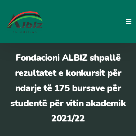
Skip
to
content
Fondacioni ALBIZ shpallë
rezultatet e konkursit për
ndarje të 175 bursave për
studentë për vitin akademik
2021/22