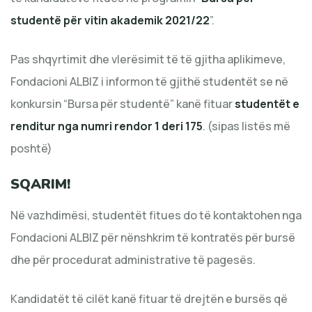
studentë për vitin akademik 2021/22
”.
Pas shqyrtimit dhe vlerësimit të të gjitha aplikimeve,
Fondacioni ALBIZ i informon të gjithë studentët se në
konkursin “Bursa për studentë” kanë fituar
studentët e
renditur nga numri rendor 1 deri 175
. (sipas listës më
poshtë)
SQARIM!
Në vazhdimësi, studentët fitues do të kontaktohen nga
Fondacioni ALBIZ për nënshkrim të kontratës për bursë
dhe për procedurat administrative të pagesës.
Kandidatët të cilët kanë fituar të drejtën e bursës që