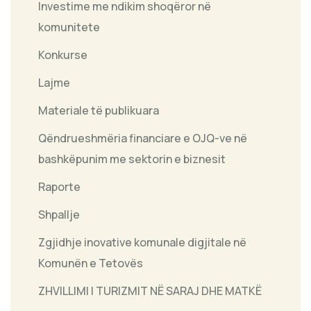
Investime me ndikim shoqëror në
komunitete
Konkurse
Lajme
Materiale të publikuara
Qëndrueshmëria financiare e OJQ-ve në
bashkëpunim me sektorin e biznesit
Raporte
Shpallje
Zgjidhje inovative komunale digjitale në
Komunën e Tetovës
ZHVILLIMI I TURIZMIT NË SARAJ DHE MATKË