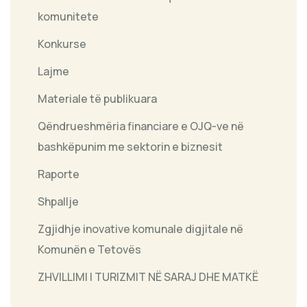
komunitete
Konkurse
Lajme
Materiale të publikuara
Qëndrueshmëria financiare e OJQ-ve në
bashkëpunim me sektorin e biznesit
Raporte
Shpallje
Zgjidhje inovative komunale digjitale në
Komunën e Tetovës
ZHVILLIMI I TURIZMIT NË SARAJ DHE MATKË