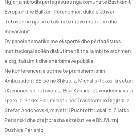
Ngjarja mblodhi përfaqësues nga komuna të Bashkimit
Evropian dhe Ballkani Perëndimor, duke e kthyer
Tetovën në një pikë takimi të ideve moderne dhe
inovacionit.
Dy panele tematike me ekspertë dhe përfaqësues
institucional sollën diskutime të thella mbi të ardhmen
e digjitalizimit dhe shërbimeve publike.
Në konferencën e sotme të pranishëm ishin
Ambasadori i BE-së në Shkup, z. Michalis Rokas, kryetari
i Komunës së Tetovës, z. Bilal Kasami, zëvendësministri
i parë, z. Bekim Sali, ministri për Transformim Digjital, z.
Stefan Andonovski, ministri i Pushtetit Lokal, z. Zllatko
Perisnski dhe drejtoresha ekzekutive e BNJVL znj.
Dushica Perishiq.