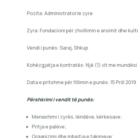
Pozita: Administrator/e zyre
Zyra: Fondacioni për zhvillimin e arsimit dhe kult
Vendi i punës: Saraj, Shkup
Kohëzgjatja e kontratës: Një (1) vit me mundësi
Data e pritshme për fillimin e punës: 15 Prill 2019
Përshkrimi i vendit të punës:
Menaxhimi i zyrës, lëndëve, kërkesave;
Pritja e palëve;
Organizimi dhe mbajtja e takimeve;