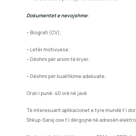
Dokumentet e nevojshme
:
– Biografi (CV);
– Letër motivuese;
– Dëshmi për arsim të kryer;
– Dëshmi për kualifikime adekuate;
Orari i punë: 40 orë në javë
Të interesuarit aplikacionet e tyre mundë t’i dorë
Shkup-Saraj ose t’i dërgojnë në adresën elektr