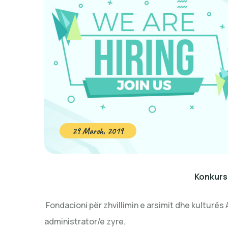
29 March, 2019
Konkurs
Fondacioni për zhvillimin e arsimit dhe kulturës A
administrator/e zyre.