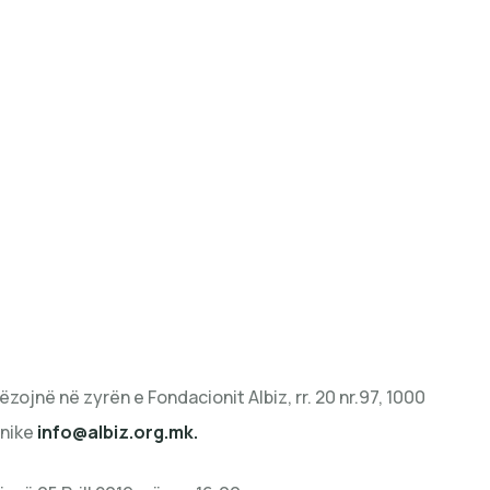
zojnë në zyrën e Fondacionit Albiz, rr. 20 nr.97, 1000
onike
info@albiz.org.mk
.