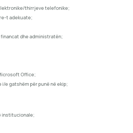
ektronike/thirrjeve telefonike;
re-t adekuate;
, financat dhe administratën;
icrosoft Office;
e i/e gatshëm për punë në ekip;
 institucionale;