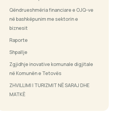
Qëndrueshmëria financiare e OJQ-ve
në bashkëpunim me sektorin e
biznesit
Raporte
Shpallje
Zgjidhje inovative komunale digjitale
në Komunën e Tetovës
ZHVILLIMI I TURIZMIT NË SARAJ DHE
MATKË