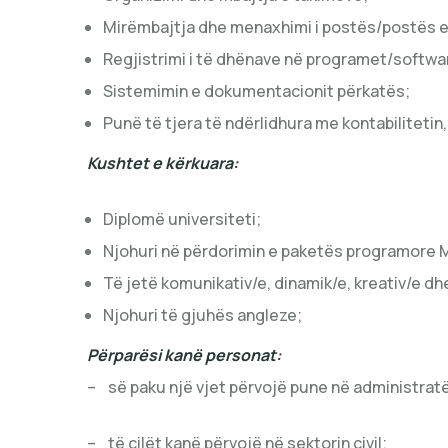
Mirëmbajtja dhe menaxhimi i postës/postës el
Regjistrimi i të dhënave në programet/softwa
Sistemimin e dokumentacionit përkatës;
Punë të tjera të ndërlidhura me kontabilitetin
Kushtet e kërkuara:
Diplomë universiteti;
Njohuri në përdorimin e paketës programore M
Të jetë komunikativ/e, dinamik/e, kreativ/e dh
Njohuri të gjuhës angleze;
Përparësi kanë personat:
– së paku një vjet përvojë pune në administratë
– të cilët kanë përvojë në sektorin civil;