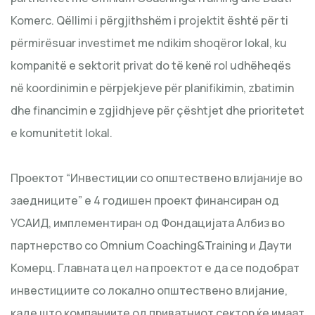
Komerc. Qëllimi i përgjithshëm i projektit është për ti
përmirësuar investimet me ndikim shoqëror lokal, ku
kompanitë e sektorit privat do të kenë rol udhëheqës
në koordinimin e përpjekjeve për planifikimin, zbatimin
dhe financimin e zgjidhjeve për çështjet dhe prioritetet
e komunitetit lokal.
Проектот “Инвестиции со општествено влијаније во
заедниците” е 4 годишен проект финансиран од
УСАИД, имплементиран од Фондацијата Албиз во
партнерство со Omnium Coaching&Training и Даути
Комерц. Главната цел на проектот е да се подобрат
инвестициите со локално општествено влијание,
каде што компаниите од приватниот сектор ќе имаат