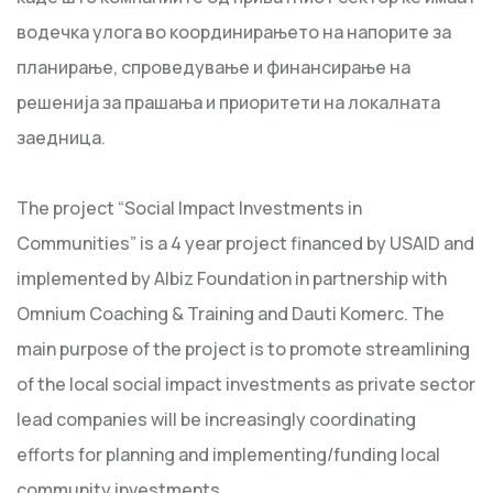
водечка улога во координирањето на напорите за
планирање, спроведување и финансирање на
решенија за прашања и приоритети на локалната
заедница.
The project “Social Impact Investments in
Communities” is a 4 year project financed by USAID and
implemented by Albiz Foundation in partnership with
Omnium Coaching & Training and Dauti Komerc. The
main purpose of the project is to promote streamlining
of the local social impact investments as private sector
lead companies will be increasingly coordinating
efforts for planning and implementing/funding local
community investments.