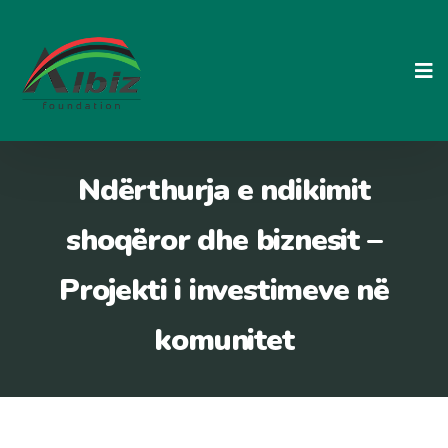
Skip
to
content
Ndërthurja e ndikimit
shoqëror dhe biznesit –
Projekti i investimeve në
komunitet