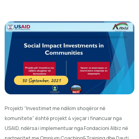
30 September, 2021
Projekti “Investimet me ndikim shoqëror në
komunitete” është projekt 4 vjeçar i financuar nga
USAID, ndërsa i implementuar nga Fondacioni Albiz në
partneritet me Omnium Coaching&Training dhe Dauti