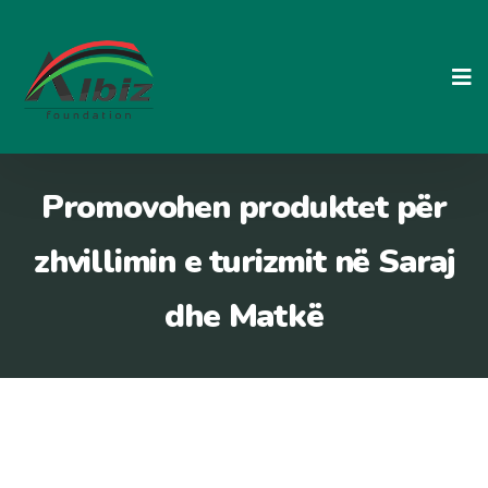
Skip
to
content
Promovohen produktet për
zhvillimin e turizmit në Saraj
dhe Matkë