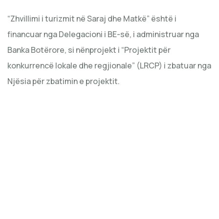
“Zhvillimi i turizmit në Saraj dhe Matkë” është i
financuar nga Delegacioni i BE-së, i administruar nga
Banka Botërore, si nënprojekt i “Projektit për
konkurrencë lokale dhe regjionale” (LRCP) i zbatuar nga
Njësia për zbatimin e projektit.