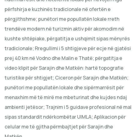
përfshirja e kuzhinës tradicionale në ofertën e
përgjithshme; punëtori me popullatën lokale rreth
trendëve modern në turizmin aktiv për akomodim në
kushte shtëpiake, përgatitja e ushqimit sipas mënyrës
tradicionale; Rregullimi i 5 shtigjeve për ecje në gjatësi
prej 40 km në Vodno dhe Malin e Thatë; përgatitja e
video klipit për Sarajin dhe Matkën: hartë topografie
turistike për shtigjet; Ciceron për Sarajin dhe Matkën;
punëtori me popullatën lokale dhe sipërmarrësit për
menaxhim më të mirë me mbeturinat dhe kujdes ndaj
ambienti jetësor; Trajnim i 5 guidave profesional në mal
sipas standardit ndërkombëtar UIMLA; Aplikacion për
celular me të gjitha përmbajtjet për Sarajin dhe
Matkën.