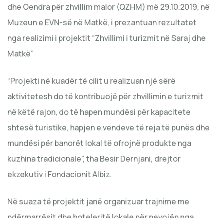
dhe Qendra për zhvillim malor (QZHM) më 29.10.2019, në
Muzeun e EVN-së në Matkë, i prezantuan rezultatet
nga realizimi i projektit “Zhvillimi i turizmit në Saraj dhe
Matkë”
“Projekti në kuadër të cilit u realizuan një sërë
aktivitetesh do të kontribuojë për zhvillimin e turizmit
në këtë rajon, do të hapen mundësi për kapacitete
shtesë turistike, hapjen e vendeve të reja të punës dhe
mundësi për banorët lokal të ofrojnë produkte nga
kuzhina tradicionale”, tha Besir Dernjani, drejtor
ekzekutiv i Fondacionit Albiz.
Në suaza të projektit janë organizuar trajnime me
ndërmarrësit dhe hoteleritë lokale për nevojën nga