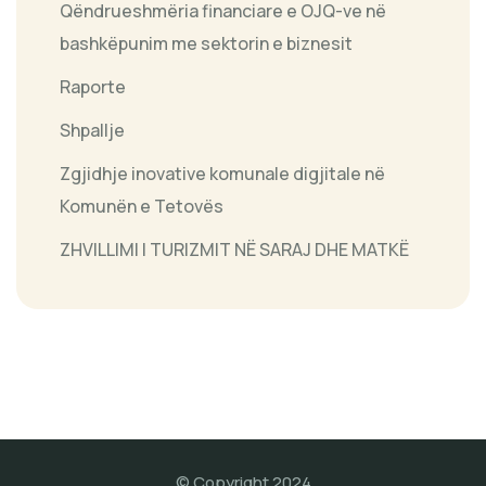
Qëndrueshmëria financiare e OJQ-ve në
bashkëpunim me sektorin e biznesit
Raporte
Shpallje
Zgjidhje inovative komunale digjitale në
Komunën e Tetovës
ZHVILLIMI I TURIZMIT NË SARAJ DHE MATKË
© Copyright 2024