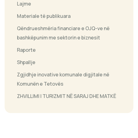
Lajme
Materiale të publikuara
Qëndrueshmëria financiare e OJQ-ve në
bashkëpunim me sektorin e biznesit
Raporte
Shpallje
Zgjidhje inovative komunale digjitale në
Komunën e Tetovës
ZHVILLIMI I TURIZMIT NË SARAJ DHE MATKË