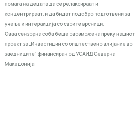
помага на децата да се релаксираат и
концентрираат, и да бидат подобро подготвени за
учење и интеракција со своите врсници.
Оваа сензорна соба беше овозможена преку нашиот
проект за „Инвестиции со општествено влијание во
заедниците“ финансиран од УСАИД Северна
Македонија.