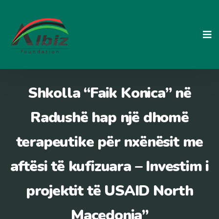
Skip
to
content
Shkolla “Faik Konica” në
Radushë hap një dhomë
terapeutike për nxënësit me
aftësi të kufizuara – Investim i
projektit të USAID North
Macedonia”