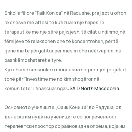
Shkolla fillore “Faik Konica” në Radushë, prej sot u ofron
nxënësve me aftësi të kufizuara një hapësirë
terapeutike me një sërë pajisjesh, të cilat u ndihmojnë
fëmijëve të relaksohen dhe të koncentrohen, për të
qenë më të përgatitur për mësim dhe ndërveprim me
bashkëmoshatarët e tyre.
Kjo dhomë sensorike u mundësua nërpërmjet projektit
tonë për “Investime me ndikim shoqëror në
komunitete” i financuar nga
USAID North Macedonia
.
Основното училиште „Фаик Коница“ во Радуша, од
денеска им нуди на учениците со попреченеост
терапевтски простор со разновидна опрема, која им