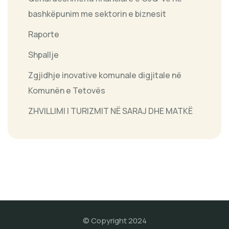
bashkëpunim me sektorin e biznesit
Raporte
Shpallje
Zgjidhje inovative komunale digjitale në
Komunën e Tetovës
ZHVILLIMI I TURIZMIT NË SARAJ DHE MATKË
© Copyright 2024