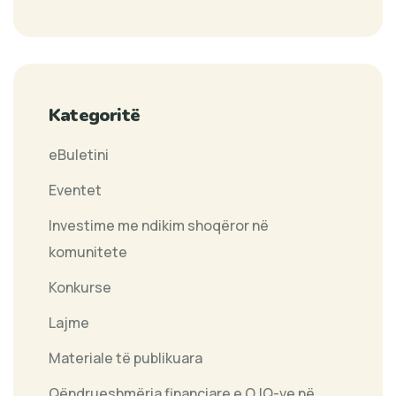
Kategoritë
eBuletini
Eventet
Investime me ndikim shoqëror në
komunitete
Konkurse
Lajme
Materiale të publikuara
Qëndrueshmëria financiare e OJQ-ve në