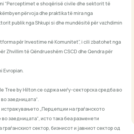
i “Perceptimet e shoqërisë civile dhe sektorit të
shkëmbyen përvoja dhe praktika të mira nga
ktorit publik nga Shkupi si dhe mundësitë për vazhdimin
atforma pēr Investime në Komunitet”, i cili zbatohet nga
a për Zhvillim të Qëndrueshëm CSCD dhe Qendra për
i Evropian.
le Tree by Hilton се одржа меѓу-секторска средба во
 во заедницата“.
д истражувањето „Перцепции на граѓанското
 во заедницата“, исто така беа разменети
 граѓанскиот сектор, бизнисот и јавниот сектор од