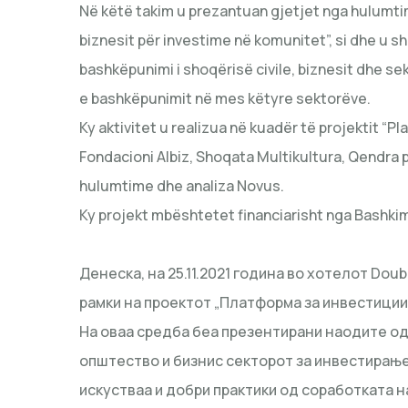
Në këtë takim u prezantuan gjetjet nga hulumtim
biznesit për investime në komunitet”, si dhe u 
bashkëpunimi i shoqërisë civile, biznesit dhe se
e bashkëpunimit në mes këtyre sektorëve.
Ky aktivitet u realizua në kuadër të projektit “Pl
Fondacioni Albiz, Shoqata Multikultura, Qendr
hulumtime dhe analiza Novus.
Ky projekt mbështetet financiarisht nga Bashkim
Денеска, на 25.11.2021 година во хотелот Doub
рамки на проектот „Платформа за инвестиции
Нa оваа средба беа презентирани наодите о
општество и бизнис секторот за инвестирање
искустваа и добри практики од соработката на