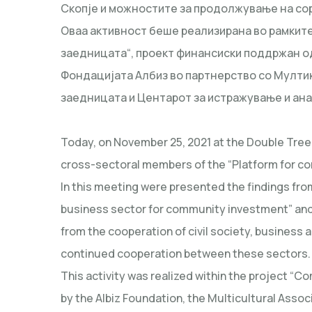
Скопје и можностите за продолжување на сор
Оваа активност беше реализирана во рамките
заедницата“, проект финансиски поддржан од
Фондацијата Албиз во партнерство со Мултик
заедницата и Центарот за истражување и ан
Today, on November 25, 2021 at the Double Tree 
cross-sectoral members of the “Platform for c
In this meeting were presented the findings from
business sector for community investment” an
from the cooperation of civil society, business 
continued cooperation between these sectors.
This activity was realized within the project “
by the Albiz Foundation, the Multicultural Ass