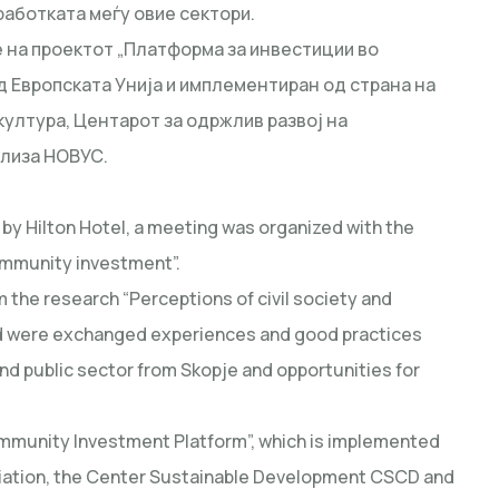
аботката меѓу овие сектори.
 на проектот „Платформа за инвестиции во
 Европската Унија и имплементиран од страна на
ултура, Центарот за одржлив развој на
ализа НОВУС.
by Hilton Hotel, a meeting was organized with the
ommunity investment”.
 the research “Perceptions of civil society and
d were exchanged experiences and good practices
and public sector from Skopje and opportunities for
Community Investment Platform”, which is implemented
ociation, the Center Sustainable Development CSCD and