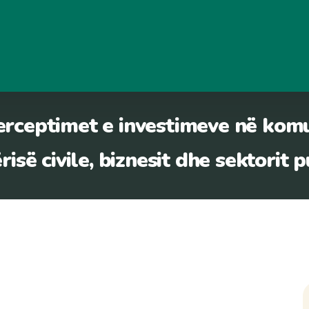
erceptimet e investimeve në kom
isë civile, biznesit dhe sektorit 