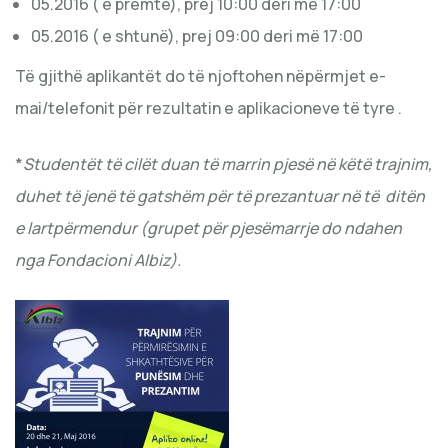
05.2016 ( e premte), prej 10:00 deri më 17:00
05.2016 ( e shtunë), prej 09:00 deri më 17:00
Të gjithë aplikantët do të njoftohen nëpërmjet e-
mai/telefonit për rezultatin e aplikacioneve të tyre .
*
Studentët të cilët duan të marrin pjesë në këtë trajnim,
duhet të jenë të gatshëm për të prezantuar në të ditën
e lartpërmendur (grupet për pjesëmarrje do ndahen
nga Fondacioni Albiz).