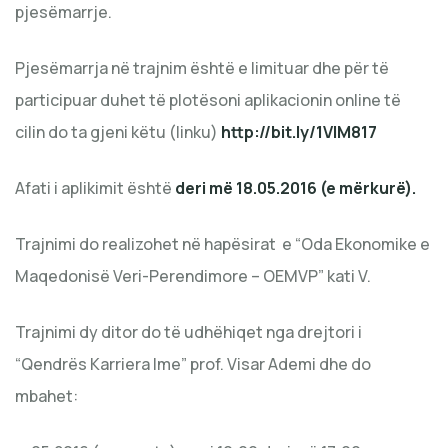
pjesëmarrje.
Pjesëmarrja në trajnim është e limituar dhe për të
participuar duhet të plotësoni aplikacionin online të
cilin do ta gjeni këtu (linku)
http://bit.ly/1VlM817
Afati i aplikimit është
deri më 18.05.2016 (e mërkurë).
Trajnimi do realizohet në hapësirat e “Oda Ekonomike e
Maqedonisë Veri-Perendimore – OEMVP” kati V.
Trajnimi dy ditor do të udhëhiqet nga drejtori i
“Qendrës Karriera Ime” prof. Visar Ademi dhe do
mbahet: