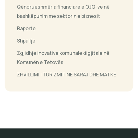
Qëndrueshmëria financiare e OJQ-ve në
bashkëpunim me sektorin e biznesit
Raporte
Shpallje
Zgjidhje inovative komunale digjitale në
Komunën e Tetovës
ZHVILLIMI I TURIZMIT NË SARAJ DHE MATKË